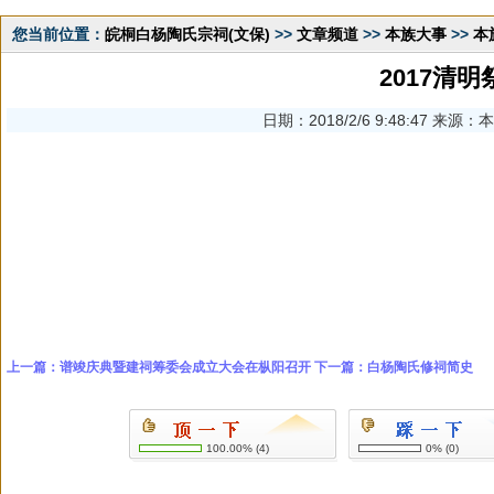
您当前位置：
皖桐白杨陶氏宗祠(文保)
>>
文章频道
>>
本族大事
>>
本
2017清
日期：2018/2/6 9:48:47 来
上一篇：
谱竣庆典暨建祠筹委会成立大会在枞阳召开
下一篇：
白杨陶氏修祠简史
100.00%
(
4
)
0%
(
0
)